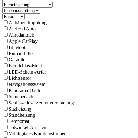
Anhängerkupplung
Android Auto
Allradantrieb
Apple CarPlay
Bluetooth
Einparkhilfe
Garantie
Fernlichtassistent
LED-Scheinwerfer
Lichtsensor
Navigations­system
Panorama-Dach
Schiebedach
Schlüssellose Zentralverriegelung
Sitzheizung
Standheizung
Tempomat
Totwinkel-Assistent
Volldigitales Kombiinstrument