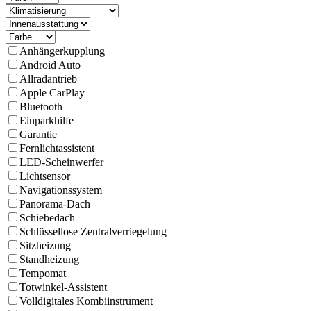
Anhängerkupplung
Android Auto
Allradantrieb
Apple CarPlay
Bluetooth
Einparkhilfe
Garantie
Fernlichtassistent
LED-Scheinwerfer
Lichtsensor
Navigations­system
Panorama-Dach
Schiebedach
Schlüssellose Zentralverriegelung
Sitzheizung
Standheizung
Tempomat
Totwinkel-Assistent
Volldigitales Kombiinstrument