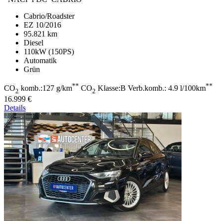
Cabrio/Roadster
EZ 10/2016
95.821 km
Diesel
110kW (150PS)
Automatik
Grün
**
**
CO
komb.:127 g/km
CO
Klasse:B Verb.komb.: 4.9 l/100km
2
2
16.999 €
Details