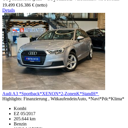
2
2
19.499 €
16.386 € (netto)
Details
Audi A3
*Sportback*XENON*2-ZonenK*StandH*
Highlights:
Finanzierung , WitkaufendeinAuto, *Navi*Pdc*Klima*
Kombi
EZ 05/2017
205.644 km
Benzin