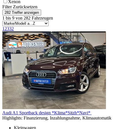
Xenon
Filter Zurücksetzen
1 bis 9 von 282 Fahrzeugen
1
2
3
32
Audi A1
Sportback design *Klima*Sitzh*Navi*
Highlights:
Finanzierung, Inzahlungnahme, Klimaautomatik
Kleinwagen