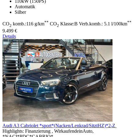
110kW (150PS)
Automatik
Silber
**
**
CO
komb.:116 g/km
CO
Klasse:B Verb.komb.: 5.1 l/100km
2
2
9.499 €
Details
Audi A3
Cabriolet *sport*(Nacken/Lenkrad/SitztHZ)*2-Z
Highlights:
Finanzierung , WirkaufendeinAuto,
*NACI*PDC*CABRIO*