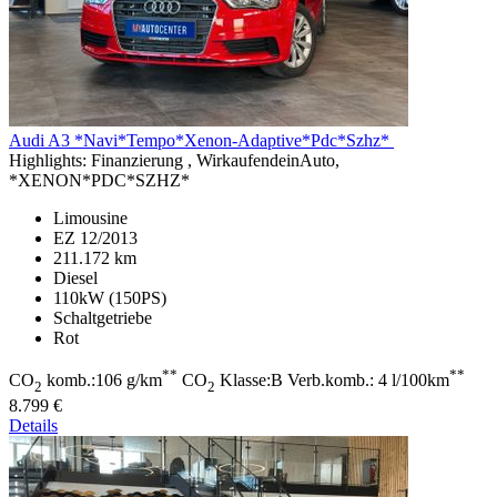
Audi A3
*Navi*Tempo*Xenon-Adaptive*Pdc*Szhz*
Highlights:
Finanzierung , WirkaufendeinAuto,
*XENON*PDC*SZHZ*
Limousine
EZ 12/2013
211.172 km
Diesel
110kW (150PS)
Schaltgetriebe
Rot
**
**
CO
komb.:106 g/km
CO
Klasse:B Verb.komb.: 4 l/100km
2
2
8.799 €
Details