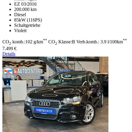
EZ 03/2016
200.000 km
Diesel
85kW (116PS)
Schaltgetriebe
Violett
**
**
CO
komb.:102 g/km
CO
Klasse:B Verb.komb.: 3.9 l/100km
2
2
7.499 €
Details