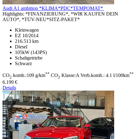
Audi A1
ambition *KLIMA*PDC*TEMPOMAT*
Highlights:
*FINANZIERUNG*, *WIR KAUFEN DEIN
AUTO*, *TÜV-NEU*SITZ-PAKET*
Kleinwagen
EZ 10/2014
216.513 km
Diesel
105kW (143PS)
Schaltgetriebe
Schwarz
**
**
CO
komb.:109 g/km
CO
Klasse:A Verb.komb.: 4.1 l/100km
2
2
6.199 €
Details