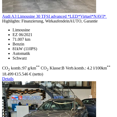
Audi A3
Limousine 30 TFSI advanced *LED*Virtuel*NAVI*
Highlights:
Finanzierung, WirkaufendeinAUTO, Garantie
Limousine
EZ 06/2021
71.007 km
Benzin
81kW (110PS)
Automatik
Schwarz
**
**
CO
komb.:97 g/km
CO
Klasse:B Verb.komb.: 4.2 l/100km
2
2
18.499 €
15.546 € (netto)
Details