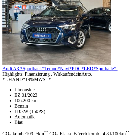
Audi A3
*Sportback*Tempo*Navi*PDC*LED*Spurhalte*
Highlights:
Finanzierung , WirkaufendeinAuto,
*1.HAND*19%MWST*
Limousine
EZ 01/2023
106.200 km
Benzin
110kW (150PS)
Automatik
Blau
**
**
CO
komb.:109 g/km
CO
Klasse:B Verb.komb.: 4.8 l/100km