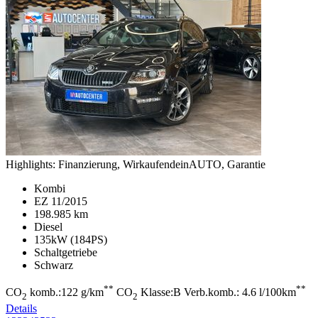
Highlights:
Finanzierung, WirkaufendeinAUTO, Garantie
Kombi
EZ 11/2015
198.985 km
Diesel
135kW (184PS)
Schaltgetriebe
Schwarz
**
**
CO
komb.:122 g/km
CO
Klasse:B Verb.komb.: 4.6 l/100km
2
2
Details