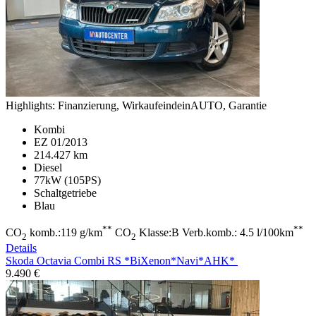
Highlights:
Finanzierung, WirkaufeindeinAUTO, Garantie
Kombi
EZ 01/2013
214.427 km
Diesel
77kW (105PS)
Schaltgetriebe
Blau
**
**
CO
komb.:119 g/km
CO
Klasse:B Verb.komb.: 4.5 l/100km
2
2
Details
Skoda Octavia
Combi RS *BiXenon*Navi*AHK*
9.490 €