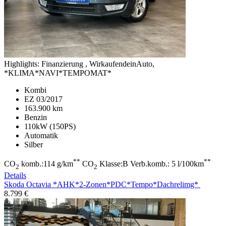
Highlights:
Finanzierung , WirkaufendeinAuto,
*KLIMA*NAVI*TEMPOMAT*
Kombi
EZ 03/2017
163.900 km
Benzin
110kW (150PS)
Automatik
Silber
**
**
CO
komb.:114 g/km
CO
Klasse:B Verb.komb.: 5 l/100km
2
2
Details
Skoda Octavia
*AHK*2-Zonen*PDC*Tempo*Dachrelimg*
8.799 €