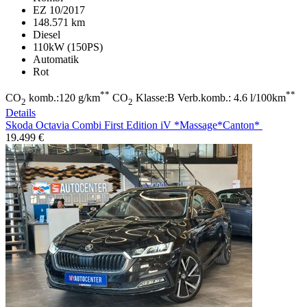
EZ 10/2017
148.571 km
Diesel
110kW (150PS)
Automatik
Rot
**
**
CO
komb.:120 g/km
CO
Klasse:B Verb.komb.: 4.6 l/100km
2
2
Details
Skoda Octavia
Combi First Edition iV *Massage*Canton*
19.499 €