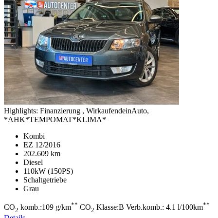
Highlights:
Finanzierung , WirkaufendeinAuto,
*AHK*TEMPOMAT*KLIMA*
Kombi
EZ 12/2016
202.609 km
Diesel
110kW (150PS)
Schaltgetriebe
Grau
**
**
CO
komb.:109 g/km
CO
Klasse:B Verb.komb.: 4.1 l/100km
2
2
Details