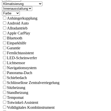
Anhängerkupplung
Android Auto
Allradantrieb
Apple CarPlay
Bluetooth
Einparkhilfe
Garantie
Fernlichtassistent
LED-Scheinwerfer
Lichtsensor
Navigations­system
Panorama-Dach
Schiebedach
Schlüssellose Zentralverriegelung
Sitzheizung
Standheizung
Tempomat
Totwinkel-Assistent
Volldigitales Kombiinstrument