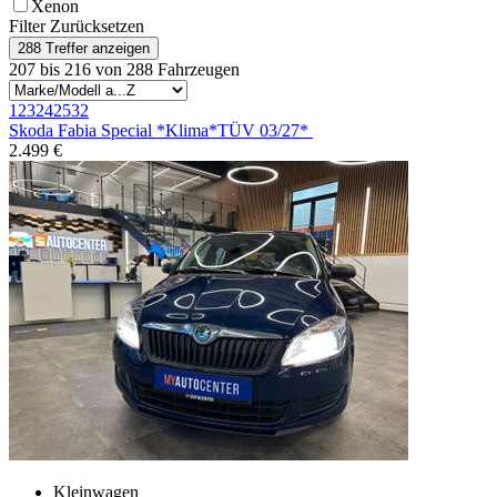
Xenon
Filter Zurücksetzen
207 bis 216 von 288 Fahrzeugen
1
23
24
25
32
Skoda Fabia
Special *Klima*TÜV 03/27*
2.499 €
Kleinwagen