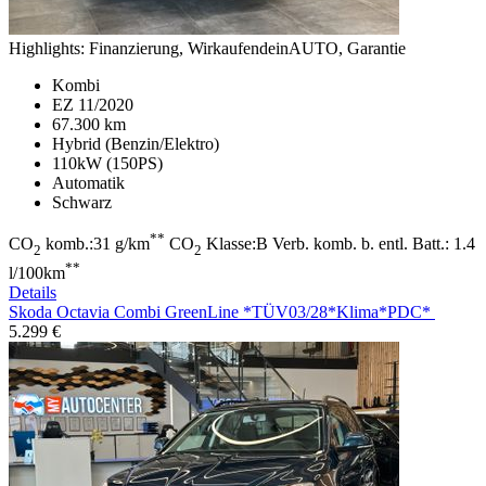
Highlights:
Finanzierung, WirkaufendeinAUTO, Garantie
Kombi
EZ 11/2020
67.300 km
Hybrid (Benzin/Elektro)
110kW (150PS)
Automatik
Schwarz
**
CO
komb.:31 g/km
CO
Klasse:B Verb. komb. b. entl. Batt.: 1.4
2
2
**
l/100km
Details
Skoda Octavia
Combi GreenLine *TÜV03/28*Klima*PDC*
5.299 €