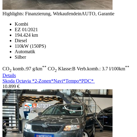
Highlights:
Finanzierung, WirkaufendeinAUTO, Garantie
Kombi
EZ 01/2021
194.424 km
Diesel
110kW (150PS)
Automatik
Silber
**
**
CO
komb.:97 g/km
CO
Klasse:B Verb.komb.: 3.7 l/100km
2
2
Details
Skoda Octavia
*2-Zonen*Navi*Tempo*PDC*
10.899 €