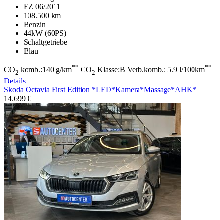
EZ 06/2011
108.500 km
Benzin
44kW (60PS)
Schaltgetriebe
Blau
**
**
CO
komb.:140 g/km
CO
Klasse:B Verb.komb.: 5.9 l/100km
2
2
Details
Skoda Octavia
First Edition *LED*Kamera*Massage*AHK*
14.699 €