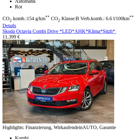
Automatik
Rot
**
**
CO
komb.:154 g/km
CO
Klasse:B Verb.komb.: 6.6 l/100km
2
2
Details
Skoda Octavia
Combi Drive *LED*AHK*Klima*Sitzh*
11.399 €
Highlights:
Finanzierung, WirkaufendeinAUTO, Garantie
Kombi